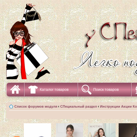
Каталог товаров
Поиск товаров
Список форумов модуля
‹
СПециальный раздел
‹
Инструкции Акции К