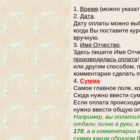
1.
Время
(можно указат
2.
Дата
.
Дату оплаты можно выб
когда Вы поставите кур
вручную.
3.
Имя Отчество
.
Здесь пишите Имя Отч
производилась оплата
или другим способом, 
комментарии сделать п
4.
Сумма
Самое главное поле, к
Сюда нужно ввести сум
Если оплата происходил
нужно ввести общую о
Например, вы оплатили
отдали лично в руки, 
170
, а в комментарии
сумма каким образом б