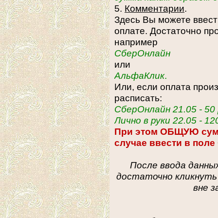
5.
Комментарии
.
Здесь Вы можете ввес
оплате. Достаточно про
например
СберОнлайн
или
АльфаКлик
.
Или, если оплата произ
расписать:
СберОнлайн 21.05 - 50
Лично в руки 22.05 - 12
При этом ОБЩУЮ су
случае ввести в поле
После ввода данных
достаточно кликнуть
вне з