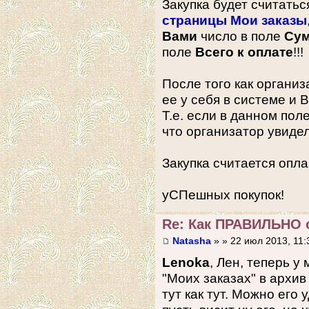
Закупка будет считать
страницы Мои заказы
Вами
число в поле
Су
поле
Всего к оплате
!!!
После того как организ
ее у себя в системе и 
Т.е. если в данном пол
что организатор увиде
Закупка считается опл
уСПешных покупок!
Re: Как ПРАВИЛЬНО 
Natasha
» » 22 июл 2013, 11:
Lenoka
, Лен, теперь у
"Моих заказах" в архив
тут как тут. Можно его