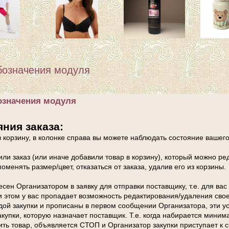
бозначения модуля
означения модуля
ния заказа:
в корзину, в колонке справа вы можете наблюдать состояние вашего
ли заказ (или иначе добавили товар в корзину), который можно реда
менять размер/цвет, отказаться от заказа, удалив его из корзины.
есен Организатором в заявку для отправки поставщику, т.е. для ва
ри этом у вас пропадает возможность редактирования/удаления свое
й закупки и прописаны в первом сообщении Организатора, эти ус
купки, которую назначает поставщик. Т.е. когда набирается миним
ить товар, объявляется СТОП и Организатор закупки приступает к 