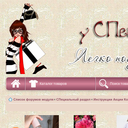
Каталог товаров
Поиск тов
Список форумов модуля
‹
СПециальный раздел
‹
Инструкции Акции К