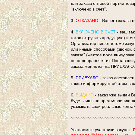
для заказа оптовой партии това
"включено в счет".
3.
ОТКАЗАНО
- Вашего заказа н
4.
ВКЛЮЧЕНО В СЧЕТ
- ваш зак
готов отгрузить продукцию) и е
Организатор пишет в теме заку
или иными способами (звонок, с
заказа" (желтое поле внизу зак
он переправляет их Поставщику 
заказа меняется на ПРИЕХАЛО.
5.
ПРИЕХАЛО
- заказ доставле
также информирует об этом вас
6.
ВЫДАНО
- заказ уже выдан В
будет лишь по предъявлению д
указывать свои реальные конта
~~~~~~~~~~~~~~~~~~~~~~~~~~
Уважаемые участники закупок,