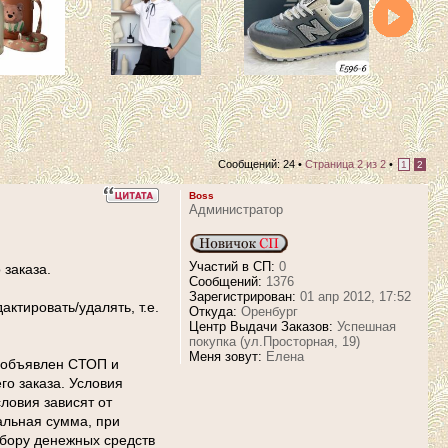
Сообщений: 24 •
Страница
2
из
2
•
1
2
Boss
Администратор
Участий в СП:
0
 заказа.
Сообщений:
1376
Зарегистрирован:
01 апр 2012, 17:52
ктировать/удалять, т.е.
Откуда:
Оренбург
Центр Выдачи Заказов:
Успешная
покупка (ул.Просторная, 19)
Меня зовут:
Елена
с объявлен СТОП и
го заказа. Условия
ловия зависят от
альная сумма, при
сбору денежных средств