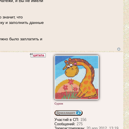
латежи, и Вы не имели
 значит, что
у и заполнить данные
ужно было заплатить и
Сурок
Участий в СП:
156
Сообщений:
275
Зарегистрирован:
20 апр 2012, 13:19