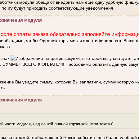
аботчики модуля обещают внедрить нам еще одну удобную фишку,
а почту будут приходить соответствующие уведомления.
означения модуля
после оплаты заказа обязательно заполняйте информаци
необходимо, чтобы Организаторы могли идентифицировать Ваши п
аказа.
 знак
напротив закупки, в которой вы участвуете, это
ММЫ "ВСЕГО К ОПЛАТЕ"!!! Необходимо оплатить данную закупк
Вы увидите сумму, которую Вы заплатили, сумму которую н
ть.
означения модуля
ей части модуля, над вашей личной корзинкой "Мои заказы".
ом со строкой отображающей Новые события, для более удобной 