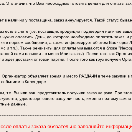
ра. Это значит, что Вам необходимо готовить деньги для оплаты зак
ет в наличии у поставщика, заказ аннулируется. Такой статус бывае
аз есть в счете (т.е. поставщик продукции подтвердил наличие ваше
го нужно оплатить. День, до которого необходимо оплатить заказ, и
пки в первом сообщении, а также информирует об этом Вас через
мс и т.п.). Также реквизиты для оплаты указываются в блоке "Инф
азанной вами позиции - в меню Мои заказы). После того как Организ
и ждет доставки оптовой партии. После того как груз получен Орг
н. Организатор объявляет время и место РАЗДАЧИ в теме закупки в
 событием в Календаре .
ам, т.е. Вы или ваш представитель получили заказ на руки. При это
окумента, удостоверяющего вашу личность, именно поэтому важно
ктные данные.
~~~~~~~~~~~~~~~~~~~~~~~~~~~~~~~~~~~~~~~~~~~~~~~~~~~~~~~~
после оплаты заказа обязательно заполняйте информаци