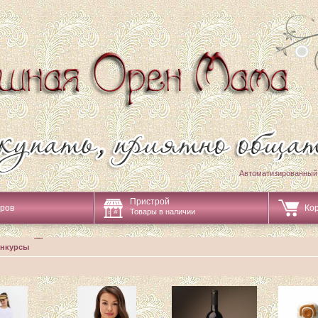
Автоматизированный
Пристрой
аров
Ко
Товары в наличии
онкурсы