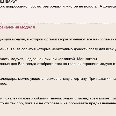
АЛЕНДАРЬ?
ого вопросов-но просмотрев ролики я многое не поняла...А хочется
означения модуля
ункция модуля, в которой организаторы отмечают все наиболее з
ния, т.е. те события которые необходимо донести сразу для всех у
части модуля, над вашей личной корзинкой "Мои заказы".
енные для Вас всегда отображаются на главной странице модуля в 
календарь, можно увидеть примерно такую картину. При нажатии н
мое.
и появлении новых событий, значок рядом с календарем мигает, ми
то до тех пор, пока вы не откроете и не прочитаете предназначен