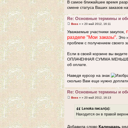
В самое ближайшее время разр
смене статуса Ваших заказов н
Re: Основные термины и об
Boss
» » 20 май 2012, 16:11
Уважаемые участники закупок,
разделе "Мои заказы".
Это 
проблем с получением своего з
Если в своей корзине вы видите
ОПЛАЧЕННАЯ СУММА МЕНЬШЕ СУ
об оплате.
Наведя курсор на знак
сколько Вам еще нужно доплати
Re: Основные термины и об
Boss
» » 20 май 2012, 16:13
Lenoka писал(а):
Находится он в правой верхн
Добавила слово
Календарь
ряд