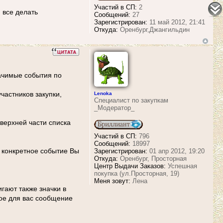
Участий в СП:
2
 все делать
Сообщений:
27
Зарегистрирован:
11 май 2012, 21:41
Откуда:
Оренбург,Джангильдин
начимые события по
частников закупки,
Lenoka
Специалист по закупкам
_Модератор_
верхней части списка
Участий в СП:
796
Сообщений:
18997
а конкретное событие Вы
Зарегистрирован:
01 апр 2012, 19:20
Откуда:
Оренбург, Просторная
Центр Выдачи Заказов:
Успешная
покупка (ул.Просторная, 19)
Меня зовут:
Лена
гают также значки в
ное для вас сообщение