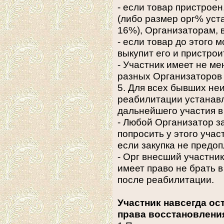
- если товар пристрое
(либо размер орг% уст
16%), Организаторам, 
- если товар до этого 
выкупит его и пристрои
- Участник имеет не м
разных Организаторов
5. Для всех бывших не
реабилитации устанав
дальнейшего участия в 
- Любой Организатор за
попросить у этого уча
если закупка не предоп
- Орг внесший участни
имеет право не брать в
после реабилитации.
Участник навсегда ос
права восстановлени