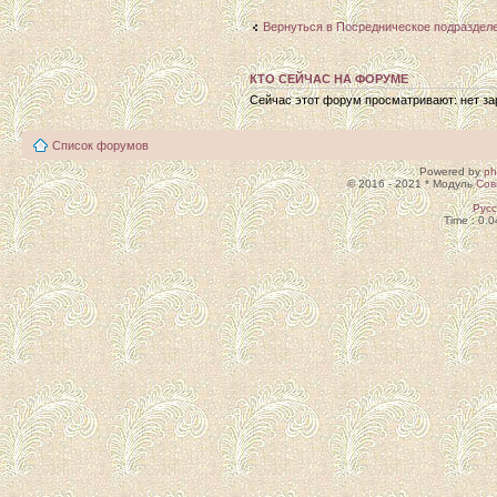
Вернуться в Посредническое подраздел
КТО СЕЙЧАС НА ФОРУМЕ
Сейчас этот форум просматривают: нет зар
Список форумов
Powered by
p
© 2016 - 2021 * Модуль
Сов
Рус
Time : 0.0