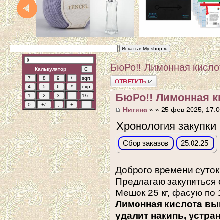
БюРо!! Лимонная кисло
Калькулятор
Ответить
БюРо!! Лимонная к
Нигина
» » 25 фев 2025, 17:0
Хронология закупки
Сбор заказов
25.02.25
Доброго времени суток
Предлагаю закупиться 
Мешок 25 кг, фасую по 1
Лимонная кислота выв
удалит накипь, устра