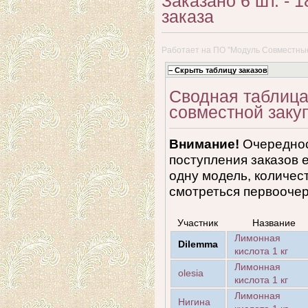
Заказано 6 шт. -
заказа
Работает на
ПО "Модуль Совместные
Сводная таблица
совместной заку
Внимание!
Очереднос
поступления заказов 
одну модель, количест
смотреться первоочер
Участник
Название
Лимонная
Dilemma
кислота 1 кг
Лимонная
olesia
кислота 1 кг
Лимонная
Нигина