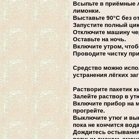
Всыпьте в приёмные л
лимонки.
Выставьте 90°С без о
Запустите полный цик
Отключите машину че
Оставьте на ночь.
Включите утром, что
Проводите чистку при
Средство можно испо
устранения лёгких за
Растворите пакетик к
Залейте раствор в утю
Включите прибор на 
прогрейте.
Выключите утюг и вып
пока не кончится вода
Дождитесь остывания