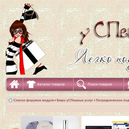
Каталог товаров
Поиск товаров
Список форумов модуля
‹
Бюро уСПешных услуг
‹
Посредническое по