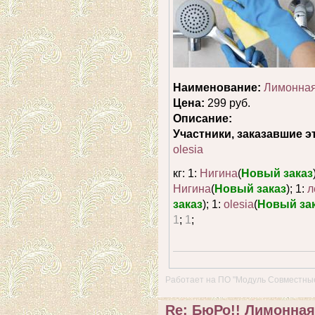
Наименование:
Лимонная 
Цена:
299 руб.
Описание:
Участники, заказавшие э
olesia
кг: 1:
Нигина
(
Новый заказ
Нигина
(
Новый заказ
); 1:
л
заказ
); 1:
olesia
(
Новый за
1
;
1
;
Работает на
ПО "Модуль Совместные
Re: БюРо!! Лимонная