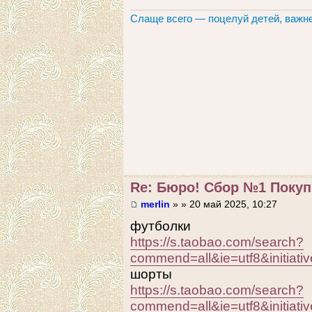
Слаще всего — поцелуй детей, важне
Re: Бюро! Сбор №1 Покупк
merlin
» » 20 май 2025, 10:27
футболки
https://s.taobao.com/search?
commend=all&ie=utf8&ini
шорты
https://s.taobao.com/search?
commend=all&ie=utf8&in