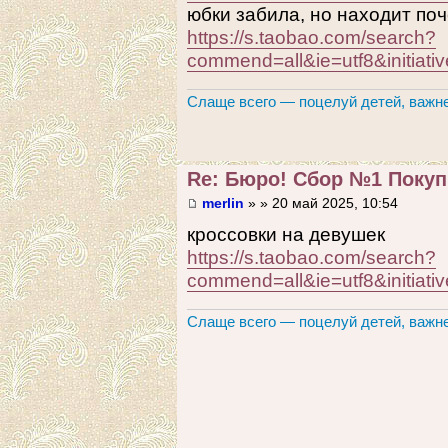
юбки забила, но находит поч
https://s.taobao.com/search?
commend=all&ie=utf8&in
Слаще всего — поцелуй детей, важне
Re: Бюро! Сбор №1 Покупк
merlin
» » 20 май 2025, 10:54
кроссовки на девушек
https://s.taobao.com/search?
commend=all&ie=utf8&ini
Слаще всего — поцелуй детей, важне