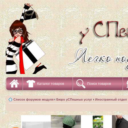
Каталог товаров
Поиск товаров
Список форумов модуля
‹
Бюро уСПешных услуг
‹
Иностранный отдел