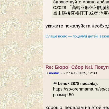
Здравствуйте можно д
CZ028 「高端亚麻休闲阔
点击链接直接打开 或者 淘
укажите пожалуйста необход
Слаще всего — поцелуй детей, важне
Re: Бюро! Сбор №1 Покупк
merlin
» » 27 май 2025, 12:39
Lenok 2878 писал(а):
https://sp-orenmama.ru/sp
размер 50
хорошо, передам на этой нед