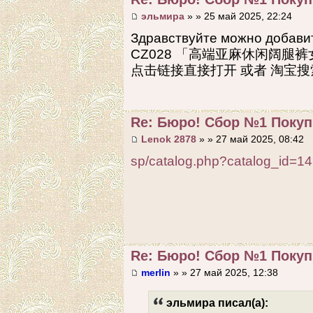
эльмира
» » 25 май 2025, 22:24
Здравствуйте можно до
CZ028 「高端亚麻休闲阔腿
点击链接直接打开 或者 淘宝
Re: Бюро! Сбор №1 Покупк
Lenok 2878
» » 27 май 2025, 08:42
sp/catalog.php?catalog_id=
Re: Бюро! Сбор №1 Покупк
merlin
» » 27 май 2025, 12:38
эльмира писал(а):