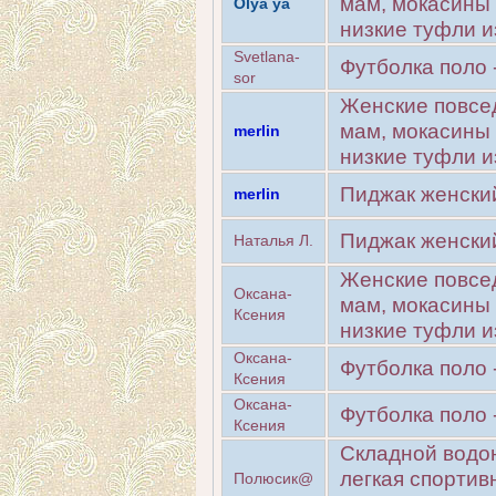
мам, мокасины 
Olya ya
низкие туфли и
Svetlana-
Футболка поло 
sor
Женские повсе
мам, мокасины 
merlin
низкие туфли и
Пиджак женски
merlin
Пиджак женски
Наталья Л.
Женские повсе
Оксана-
мам, мокасины 
Ксения
низкие туфли и
Оксана-
Футболка поло 
Ксения
Оксана-
Футболка поло 
Ксения
Cкладной водо
легкая спортив
Полюсик@