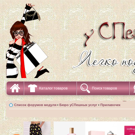
Каталог товаров
Поиск товаров
Список форумов модуля
‹
Бюро уСПешных услуг
‹
Прилавочек