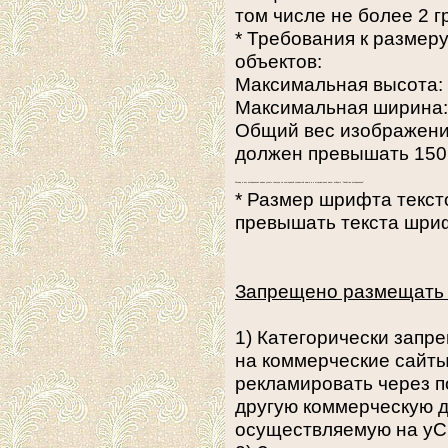
том числе не более 2 
* Требования к разме
объектов:
Максимальная высота: 
Максимальная ширина: 
Общий вес изображений
должен превышать 150
Размер и вес изображения можно узнать кликнув на нем правой клавишей мыши и в открывшемся меню выбрать "Свойства изображения"
* Размер шрифта текст
превышать текста шри
Запрещено размещать 
1) Категорически запр
на коммерческие сайт
рекламировать через п
другую коммерческую д
осуществляемую на у