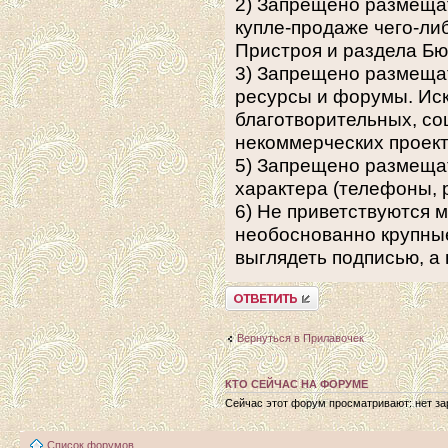
2) Запрещено размеща
купле-продаже чего-либ
Пристроя и раздела Бю
3) Запрещено размещат
ресурсы и форумы. Ис
благотворительных, с
некоммерческих проек
5) Запрещено размеща
характера (телефоны, р
6) Не приветствуются 
необоснованно крупные
выглядеть подписью, а 
Ответить
Вернуться в Прилавочек
КТО СЕЙЧАС НА ФОРУМЕ
Сейчас этот форум просматривают: нет зар
Список форумов