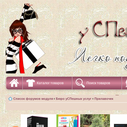
Каталог товаров
Поиск товаров
Список форумов модуля
‹
Бюро уСПешных услуг
‹
Прилавочек