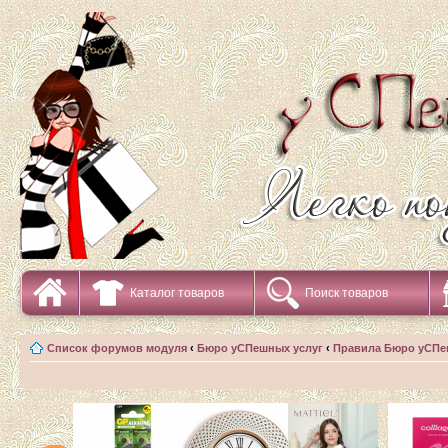
Каталог товаров
Поиск товаров
Список форумов модуля
‹
Бюро уСПешных услуг
‹
Правила Бюро уСПе