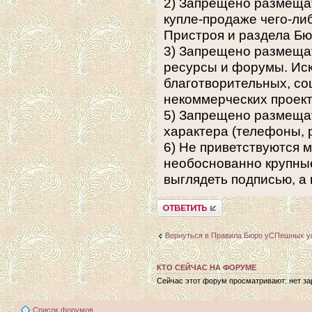
2) Запрещено размеща
купле-продаже чего-либ
Пристроя и раздела Бю
3) Запрещено размещат
ресурсы и форумы. Ис
благотворительных, с
некоммерческих проек
5) Запрещено размеща
характера (телефоны, р
6) Не приветствуются 
необоснованно крупные
выглядеть подписью, а 
Ответить
Вернуться в Правила Бюро уСПешных у
КТО СЕЙЧАС НА ФОРУМЕ
Сейчас этот форум просматривают: нет зар
Список форумов