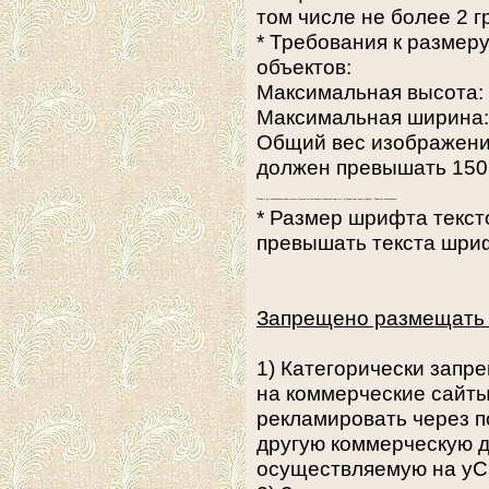
том числе не более 2 
* Требования к разме
объектов:
Максимальная высота: 
Максимальная ширина: 
Общий вес изображений
должен превышать 150
Размер и вес изображения можно узнать кликнув на нем правой клавишей мыши и в открывшемся меню выбрать "Свойства изображения"
* Размер шрифта текст
превышать текста шри
Запрещено размещать 
1) Категорически запр
на коммерческие сайт
рекламировать через п
другую коммерческую д
осуществляемую на у