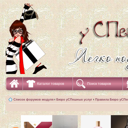
Каталог товаров
Поиск товаров
Список форумов модуля
‹
Бюро уСПешных услуг
‹
Правила Бюро уСПе