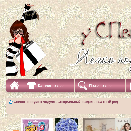
Каталог товаров
Поиск товаров
Список форумов модуля
‹
СПециальный раздел
‹
оХОТный ряд