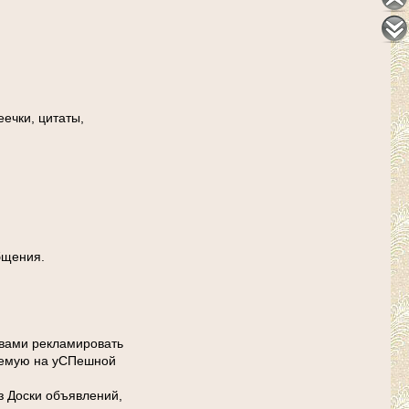
ечки, цитаты,
бщения.
твами рекламировать
ляемую на уСПешной
з Доски объявлений,