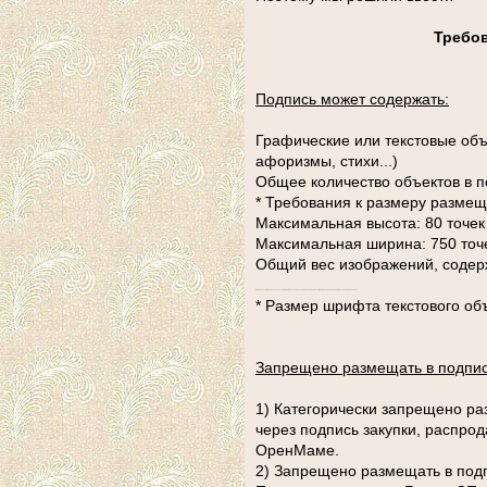
Требов
Подпись может содержать:
Графические или текстовые объ
афоризмы, стихи...)
Общее количество объектов в по
* Требования к размеру разме
Максимальная высота: 80 точек
Максимальная ширина: 750 точ
Общий вес изображений, содер
Размер и вес изображения можно узнать кликнув на нем правой клавишей мыши и в открывшемся меню выбрать "Свойства изображения"
* Размер шрифта текстового об
Запрещено размещать в подпис
1) Категорически запрещено р
через подпись закупки, распро
ОренМаме.
2) Запрещено размещать в под