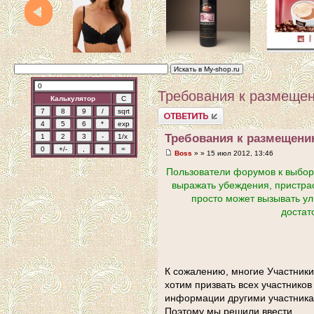
Требования к размеще
Калькулятор
Ответить
Требования к размещени
Boss
» » 15 июл 2012, 13:46
Пользователи форумов к выбору
выражать убеждения, пристрас
просто может вызывать ул
достат
К сожалению, многие Участник
хотим призвать всех участнико
информации другими участника
Поэтому мы решили ввести