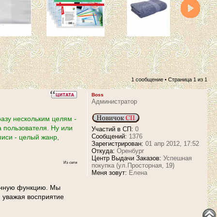
1 сообщение • Страница
1
из
1
Boss
Администратор
азу нескольким целям -
 пользователя. Ну или
Участий в СП:
0
Сообщений:
1376
иси - целый жанр,
Зарегистрирован:
01 апр 2012, 17:52
Откуда:
Оренбург
Центр Выдачи Заказов:
Успешная
Из сети
покупка (ул.Просторная, 19)
Меня зовут:
Елена
анную функцию. Мы
и уважая восприятие