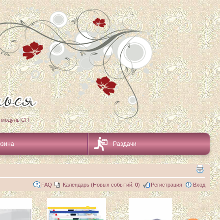
 модуль СП
рзина
Раздачи
FAQ
Календарь (Новых событий:
0
)
Регистрация
Вход