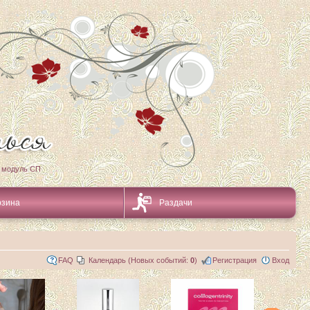
 модуль СП
рзина
Раздачи
FAQ
Календарь (Новых событий:
0
)
Регистрация
Вход