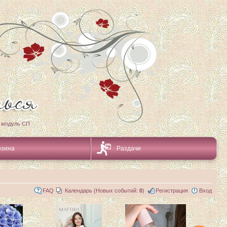
 модуль СП
рзина
Раздачи
FAQ
Календарь (Новых событий:
0
)
Регистрация
Вход