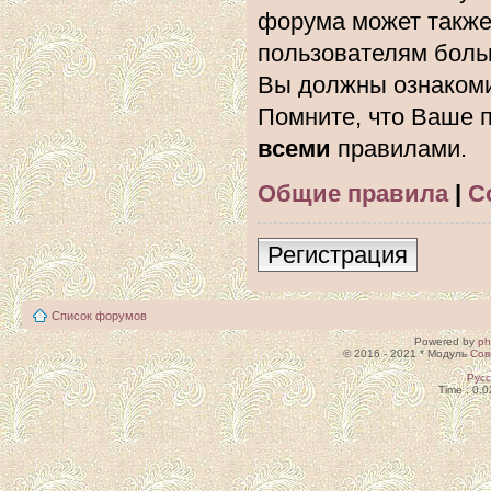
форума может также
пользователям боль
Вы должны ознакоми
Помните, что Ваше п
всеми
правилами.
Общие правила
|
С
Регистрация
Список форумов
Powered by
p
© 2016 - 2021 * Модуль
Сов
Рус
Time : 0.0