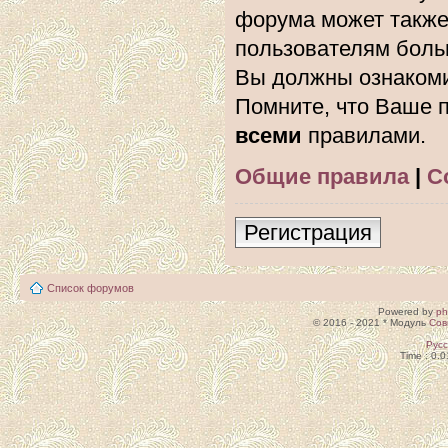
форума может также
пользователям боль
Вы должны ознакоми
Помните, что Ваше п
всеми
правилами.
Общие правила
|
С
Регистрация
Список форумов
Powered by
p
© 2016 - 2021 * Модуль
Сов
Рус
Time : 0.0