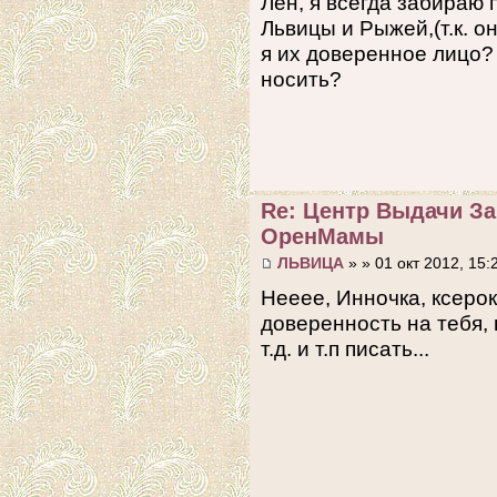
Лен, я всегда забираю 
Львицы и Рыжей,(т.к. он
я их доверенное лицо?
носить?
Re: Центр Выдачи З
ОренМамы
ЛЬВИЦА
» » 01 окт 2012, 15:
Нееее, Инночка, ксерок
доверенность на тебя, 
т.д. и т.п писать...