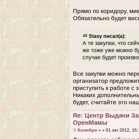
Прямо по коридору, ми
Обязательно будет вис
Stasy писал(а):
А те закупки, что сей
же тоже уже можно бу
случае будет произв
Все закупки можно пер
организатор предложит
приступить к работе с 
Никаких дополнительны
будет, считайте это н
Re: Центр Выдачи З
ОренМамы
Колибри
» » 01 окт 2012, 15: