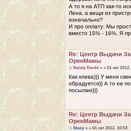
А то я на АТП как-то и
Лена, а вещи из пристр
изначально?
И про оплату: Мы прост
вместо 15% - 16%. Я п
Re: Центр Выдачи З
ОренМамы
Nataly Dredd
» » 01 окт 2012,
Как клева))) У меня све
обрадуется)) А то ее 
посылаю)))
Re: Центр Выдачи З
ОренМамы
Stasy
» » 01 окт 2012, 10:53