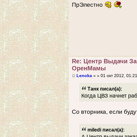
ПрЭлестно
Re: Центр Выдачи З
ОренМамы
Lenoka
» » 01 окт 2012, 01:2
Танк писал(а):
Когда ЦВЗ начнет ра
Со вторника, если буд
miledi писал(а):
А Центр выдачи заказ