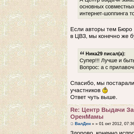
основных совместных
интернет-шоппинга т
Если авторы тем Бюро 
в ЦВЗ, мы конечно же б
Ника29 писал(а):
Супер!!! Лучше и быть н
Вопрос: а с прилавоч
Спасибо, мы постарал
участников
Ответ чуть выше.
Re: Центр Выдачи З
ОренМамы
ВалДен
» » 01 окт 2012, 07:3
Здорово, конечно исп